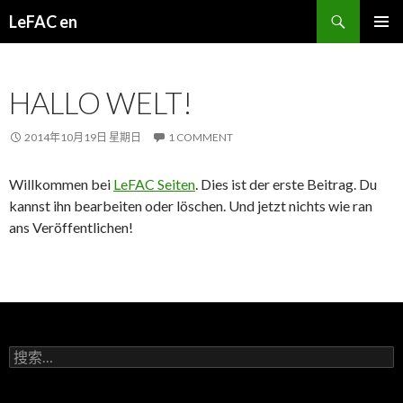
Search
LeFAC en
SKIP TO CONTENT
PRIMAR
MENU
HALLO WELT!
2014年10月19日 星期日
1 COMMENT
Willkommen bei
LeFAC Seiten
. Dies ist der erste Beitrag. Du
kannst ihn bearbeiten oder löschen. Und jetzt nichts wie ran
ans Veröffentlichen!
搜索：